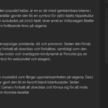
n populärt kallas, är en av de mest igenkännbara bilarna i
raktär gjorde den till en symbol för 1960-talets hippiekultur.
n avslutades på 2000-talet, lever arvet av Volkswagen Beetle
fortfarande finns på vägarna.
kroppsligar prestanda, stil och precision. Sedan den första
fortsatt att utvecklas och förbättras, samtidigt som den
tfulla motor och överlägsen kördynamik är Porsche 911 en
mbol för exklusivitet och elegans.
sk muskelbil som fångar uppmärksamheten på vägarna. Dess
r gjort den till en favorit bland bilentusiaster. Sedan
 Camaro fortsatt att utvecklas och förnya sig för att möta
n ikoniska karaktär.