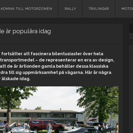
p
LKOMNA TILL MOTORZONEN
RALLY
TÄVLINGAR
MOTO
tent
de är populära idag
h fortsätter att fascinera bilentusiaster över hela
 transportmedel – de representerar en era av design,
 att de är årtionden gamla behåller dessa klassiska
tt dra till sig uppmärksamhet på vägarna. Här är några
 älskade idag.