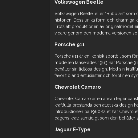
Volkswagen Beetle
Volkswagen Beetle, eller ”Bubblan” som de
historien. Dess unika form och charmiga ka
Trots att produktionen av originalmodelle
vidare genom den moderna versionen som 
Porsche 911
Porsche 911 är en ikonisk sportbil som för
modellen lanserades 1963 har Porsche 911 
behåller sin tidlösa design. Med sin kraf
favorit bland entusiaster och förblir en sy
Chevrolet Camaro
Chevrolet Camaro är en annan legendari
kraftfulla prestanda och atletiska design ha
introduktionen på 1960-talet har Chevrolet
dagens krav, samtidigt som den behåller si
Jaguar E-Type