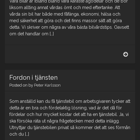
Våra bilar är ibland bland våra käraste ägodelar och de bör
liksom allting annat vårdas ömt och med eftertanke. Att
vårda sin bil har både med fåfänga, ekonomi, hälsa och
med säkerhet att göra och det finns massor sätt att göra
detta. Vi skriver om några av våra bästa bilvårdstips. Oavsett
om det handlar om […]
Håll
bilen
fin
Fordon i tjänsten
Posted on
by
Peter Karlsson
Som anställd kan du få tjänstebil om arbetsgivaren tycker att
detta är en bra och fördelaktig lösning, vad är det då för
fördelar och hur mycket kostar det att ha en tjänstebil. Ja, vi
ska försöka räta ut några frågetecken med detta inlägg.
Utnyttjar du tjänstebilen privat så kommer det att ses förmån
och du […]