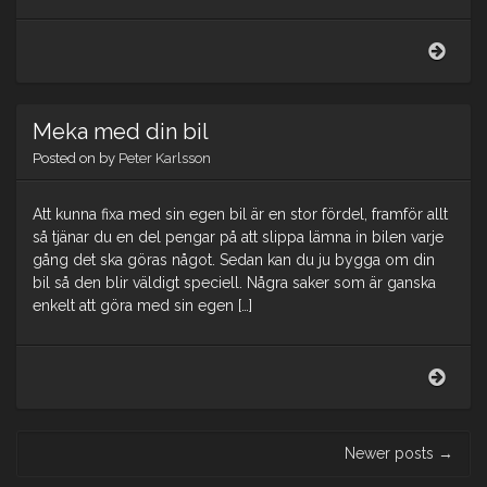
Ford
i
tjäns
Meka med din bil
Posted on
by
Peter Karlsson
Att kunna fixa med sin egen bil är en stor fördel, framför allt
så tjänar du en del pengar på att slippa lämna in bilen varje
gång det ska göras något. Sedan kan du ju bygga om din
bil så den blir väldigt speciell. Några saker som är ganska
enkelt att göra med sin egen […]
Mek
med
din
bil
Post
Newer posts
→
navigation