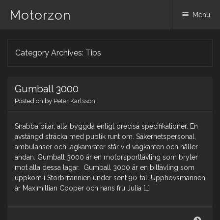
Motorzon
Menu
Skip
Category Archives:
Tips
to
content
Gumball 3000
Posted on
by
Peter Karlsson
Snabba bilar, alla byggda enligt precisa specifikationer. En
avstängd sträcka med publik runt om. Säkerhetspersonal,
ambulanser och lagkamrater står vid vägkanten och håller
andan. Gumball 3000 är en motorsporttävling som bryter
mot alla dessa lagar. Gumball 3000 är en biltävling som
uppkom i Storbritannien under sent 90-tal. Upphovsmannen
är Maximillian Cooper och hans fru Julia […]
Gumb